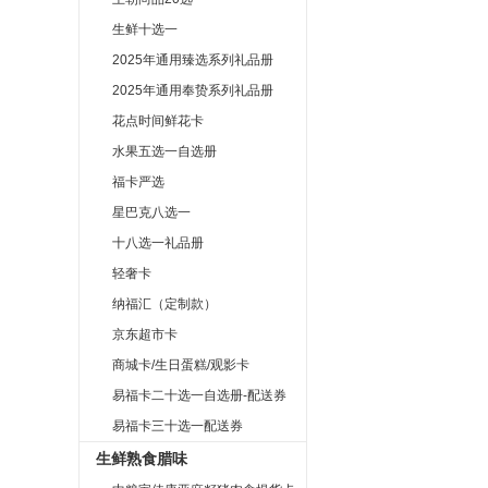
生鲜十选一
2025年通用臻选系列礼品册
2025年通用奉贽系列礼品册
花点时间鲜花卡
水果五选一自选册
福卡严选
星巴克八选一
十八选一礼品册
轻奢卡
纳福汇（定制款）
京东超市卡
商城卡/生日蛋糕/观影卡
易福卡二十选一自选册-配送券
易福卡三十选一配送券
生鲜熟食腊味