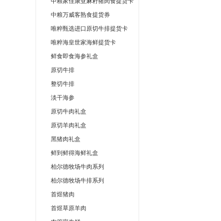
中粮家佳康亚麻籽猪肉食提货卡
中粮万威客熟食提货券
唯粹甄选进口原切牛排提货卡
唯粹海皇世家海鲜提货卡
鲜食即食海参礼盒
原切牛排
整切牛排
淡干海参
原切牛肉礼盒
原切羊肉礼盒
黑猪肉礼盒
鲜到鲜得海鲜礼盒
柏尔德牧场牛肉系列
柏尔德牧场牛排系列
首煜猪肉
首煜草原羊肉