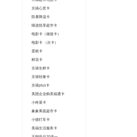
京禧心意卡
防暑降温卡
喵选悦享超市卡
电影卡（储值卡）
电影卡 （次卡）
蛋糕卡
鲜花卡
京禧生鲜卡
京禧轻奢卡
京禧plus卡
美团企业购美福通卡
小咚菜卡
象象果蔬超市卡
小德打车卡
美福生活服务卡
王朝尚品20选一