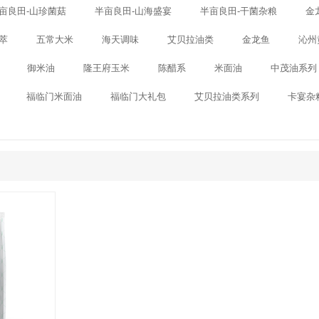
亩良田-山珍菌菇
半亩良田-山海盛宴
半亩良田-干菌杂粮
金
萃
五常大米
海天调味
艾贝拉油类
金龙鱼
沁州
御米油
隆王府玉米
陈醋系
米面油
中茂油系列
福临门米面油
福临门大礼包
艾贝拉油类系列
卡宴杂