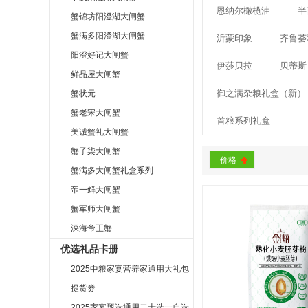
恩纳尔橄榄油
半
蟹锦坊阳澄湖大闸蟹
蟹满多阳澄湖大闸蟹
沂蒙印象
齐鲁荟
阳澄好记大闸蟹
伊莎贝拉
贝蒂斯
鲜品屋大闸蟹
御之满杂粮礼盒（新）
蟹状元
蟹老宋大闸蟹
首粮系列礼盒
美诚蟹礼大闸蟹
蟹子柒大闸蟹
价格
蟹满多大闸蟹礼盒系列
帝一鲜大闸蟹
蟹军师大闸蟹
深海帝王蟹
优选礼品卡册
2025中粮家宴营养家通用大礼包
提货券
2025家宴甄选通用二十选一自选