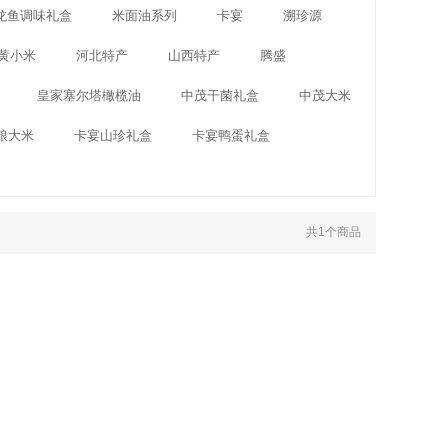
龙鱼调味礼盒
米面油系列
卡宴
溯珍源
黄小米
河北特产
山西特产
腾盛
皇家塞尔塔橄榄油
中茂干菌礼盒
中茂大米
粮大米
卡宴山珍礼盒
卡宴鸭蛋礼盒
共
1
个商品