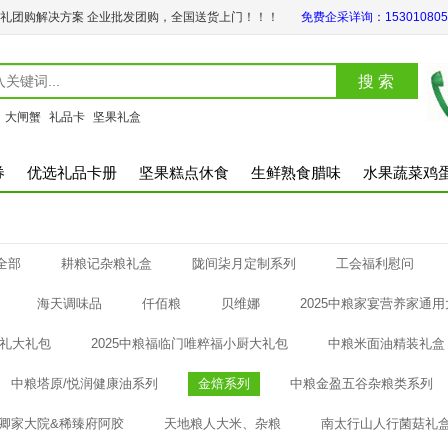
礼团购解决方案 企业批发团购，全国送货上门！！！
免费企采详询：153010805
：
大闸蟹
礼品卡
坚果礼盒
券
优选礼品卡册
坚果糕点休食
生鲜熟食腊味
水果蔬菜鸡
全部
耕粮记杂粮礼盒
陇间柒月定制系列
工会福利慰问
海天调味品
仟佰粮
贝维娜
2025中粮家宴营养家通
手礼大礼包
2025中粮福临门唯粹福小厨大礼包
中粮米面油精装礼盒
中粮塔原/悦润健康油系列
金焙系列
中粮金盈五谷杂粮类系列
卿家大院&稀臻府阿胶
天地粮人大米、杂粮
南太行山人行菌菇礼