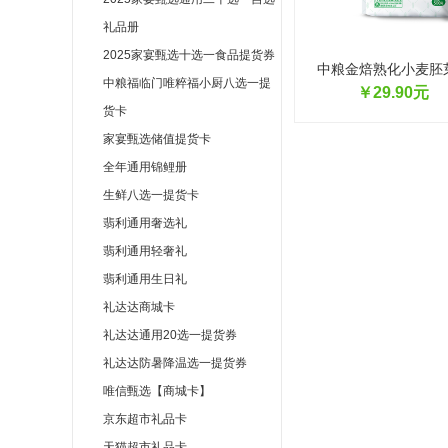
礼品册
2025家宴甄选十选一食品提货券
中粮金焙熟化小麦胚芽
中粮福临门唯粹福小厨八选一提
￥29.90元
货卡
家宴甄选储值提货卡
全年通用锦鲤册
生鲜八选一提货卡
翡利通用奢选礼
翡利通用轻奢礼
翡利通用生日礼
礼达达商城卡
礼达达通用20选一提货券
礼达达防暑降温选一提货券
唯信甄选【商城卡】
京东超市礼品卡
天猫超市礼品卡