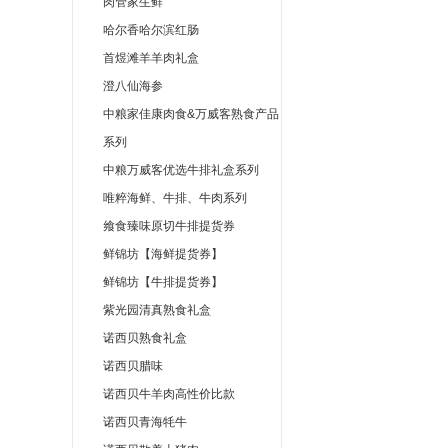
肉管家生鲜
哈尔香哈尔滨红肠
首煜滩羊羊肉礼盒
澄八仙海参
中粮家佳康肉食&万威客熟食产品
系列
中粮万威客优选牛排礼盒系列
唯粹海鲜、牛排、牛肉系列
飨食臻味原切牛排提货券
鲜锦坊【海鲜提货券】
鲜锦坊【牛排提货券】
紫光园清真熟食礼盒
诺西贝熟食礼盒
诺西贝腊味
诺西贝牛羊肉高性价比款
诺西贝青海牦牛