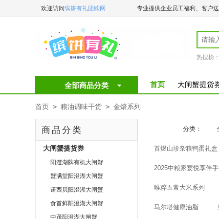
欢迎访问
缤饼有礼团购网
专业提供企业员工福利、客户送
️
热搜榜
首页
大闸蟹提货
全部商品分类
首页
>
粮油调味干货
>
金焙系列
商品分类
分类：
大闸蟹提货券
首煜山珍杂粮鸭蛋礼盒
阳澄湖牌有机大闸蟹
2025中粮家宴悦享伴
蟹满堂阳澄湖大闸蟹
唯粹五常大米系列
诺西贝阳澄湖大闸蟹
食首鲜阳澄湖大闸蟹
马尔塔健康油脂
中茂阳澄湖大闸蟹