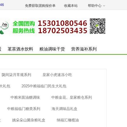
46
免费获取团购报价单
收藏本站
帮助中心
蛋
茗茶酒水饮料
粮油调味干货
营养滋补系列
陇间柒月常规系列
皇家小虎速冻小吃
用大礼包
2025中粮福临门民生大礼包
中粮米面油糖调味
中粮金花、皇家粮仓系列
中粮福临门糖类系列
海天调味品礼盒
盒
姚朵朵山菌杂粮礼盒
纳福汇橄榄油