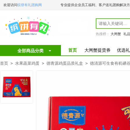
欢迎访问
缤饼有礼团购网
专业提供企业员工福利、客户送礼团购解决方
热搜榜：
大闸蟹
礼
首页
大闸蟹提货券
优选礼
全部商品分类
首页
>
水果蔬菜鸡蛋
>
德青源鸡蛋品质礼盒
>
德清源可生食有机硒谷物