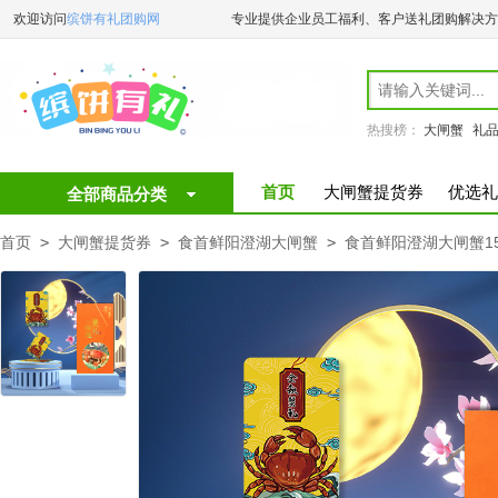
欢迎访问
缤饼有礼团购网
专业提供企业员工福利、客户送礼团购解决方
热搜榜：
大闸蟹
礼
首页
大闸蟹提货券
优选礼
全部商品分类
首页
>
大闸蟹提货券
>
食首鲜阳澄湖大闸蟹
>
食首鲜阳澄湖大闸蟹15