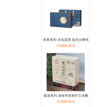
承香系列·冰岛岚瑛 临沧古树纯
￥2888.00元
料生普礼盒
着迷系列·老侯爷茉莉针王冰糖
￥2888.00元
甜