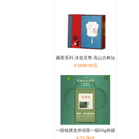
藏香系列·冰皇至尊 高山古树仙
￥5888.00元
芽生普礼盒
一级钱塘龙井绿茶一级50g铁罐
￥79.00元