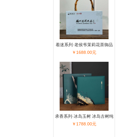
着迷系列·老侯爷茉莉花茶御品
￥1688.00元
小银针礼盒装
承香系列·冰岛玉树 冰岛古树纯
￥1788.00元
料生普礼盒