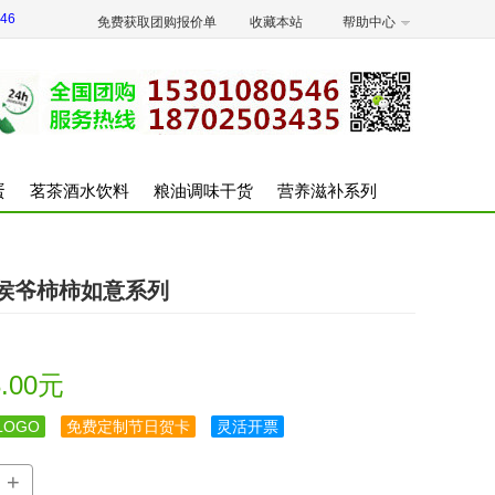
46
免费获取团购报价单
收藏本站
帮助中心
蛋
茗茶酒水饮料
粮油调味干货
营养滋补系列
侯爷柿柿如意系列
.00元
OGO
免费定制节日贺卡
灵活开票
+