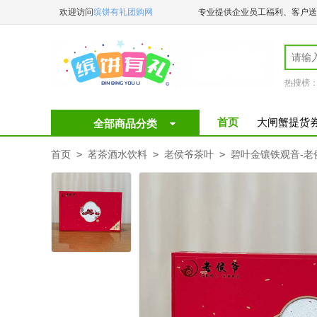
欢迎访问
缤饼有礼团购网
专业提供企业员工福利、客户送
️
热搜榜
首页
大闸蟹提货
全部商品分类
首页
>
茗茶酒水饮料
>
老侯爷茶叶
>
碧叶金镶铁观音-老