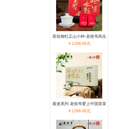
茶祖御红正山小种-老侯爷风生
￥1288.00元
水起系列
着迷系列·老侯爷爱上中国茶茉
￥1288.00元
莉花茶茉莉仙毫200g礼盒装