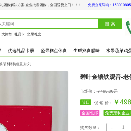
礼团购解决方案 企业批发团购，全国送货上门！！！
免费企采详询：153010805
：
大闸蟹
礼品卡
坚果礼盒
券
优选礼品卡册
坚果糕点休食
生鲜熟食腊味
水果蔬菜鸡
侯爷柿柿如意系列
碧叶金镶铁观音-老
市场价：
￥498.00元
￥498
节日
促 销 价：
全国包邮
免费定制企业L
-
购买数量：