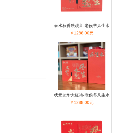
春水秋香铁观音-老侯爷风生水
￥1288.00元
起系列
状元龙华大红袍-老侯爷风生水
￥1288.00元
起系列