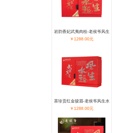
岩韵香妃武夷肉桂-老侯爷风生
￥1288.00元
水起系列
茶珍贡红金骏眉-老侯爷风生水
￥1288.00元
起系列