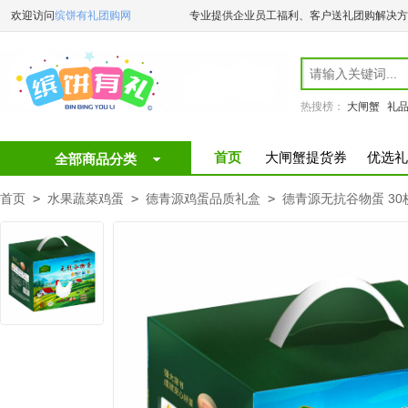
欢迎访问
缤饼有礼团购网
专业提供企业员工福利、客户送礼团购解决方
热搜榜：
大闸蟹
礼
首页
大闸蟹提货券
优选礼
全部商品分类
首页
>
水果蔬菜鸡蛋
>
德青源鸡蛋品质礼盒
>
德青源无抗谷物蛋 30