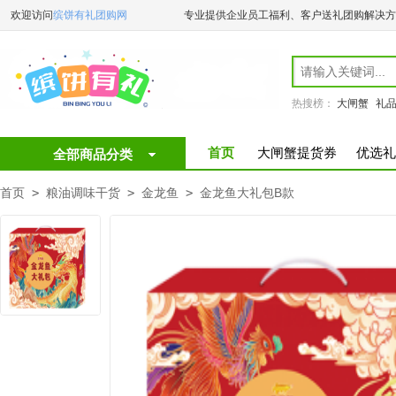
欢迎访问
缤饼有礼团购网
专业提供企业员工福利、客户送礼团购解决方
热搜榜：
大闸蟹
礼
首页
大闸蟹提货券
优选礼
全部商品分类
首页
>
粮油调味干货
>
金龙鱼
>
金龙鱼大礼包B款