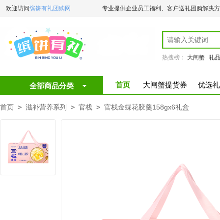
欢迎访问
缤饼有礼团购网
专业提供企业员工福利、客户送礼团购解决方
热搜榜：
大闸蟹
礼
首页
大闸蟹提货券
优选礼
全部商品分类
首页
>
滋补营养系列
>
官栈
>
官栈金蝶花胶羹158gx6礼盒