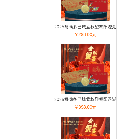
2025蟹满多巴城孟秋望蟹阳澄湖
￥298.00元
大闸蟹
2025蟹满多巴城孟秋迎蟹阳澄湖
￥398.00元
大闸蟹