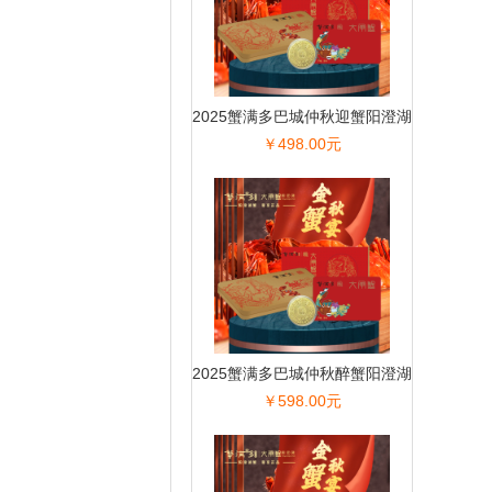
2025蟹满多巴城仲秋迎蟹阳澄湖
￥498.00元
大闸蟹
2025蟹满多巴城仲秋醉蟹阳澄湖
￥598.00元
大闸蟹