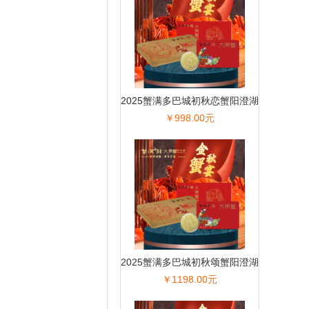
2025蟹满多巴城初秋恋蟹阳澄湖
￥998.00元
大闸蟹
2025蟹满多巴城初秋颂蟹阳澄湖
￥1198.00元
大闸蟹