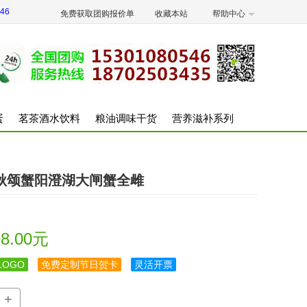
46
免费获取团购报价单
收藏本站
帮助中心
蛋
茗茶酒水饮料
粮油调味干货
营养滋补系列
季秋颂蟹阳澄湖大闸蟹全雌
8.00元
OGO
免费定制节日贺卡
灵活开票
+