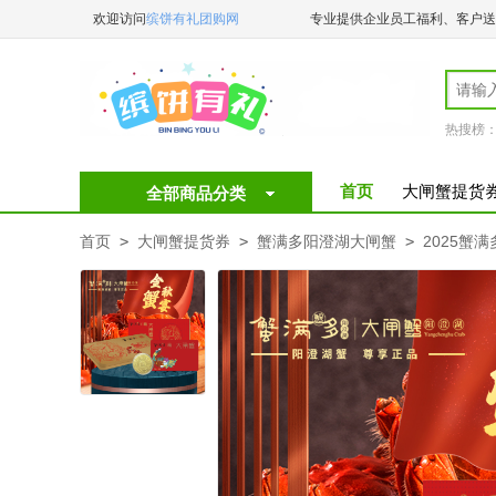
欢迎访问
缤饼有礼团购网
专业提供企业员工福利、客户送
️
热搜榜
首页
大闸蟹提货
全部商品分类
首页
>
大闸蟹提货券
>
蟹满多阳澄湖大闸蟹
>
2025蟹