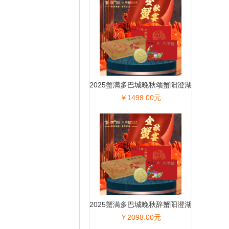
2025蟹满多巴城晚秋颂蟹阳澄湖
￥1498.00元
大闸蟹
2025蟹满多巴城晚秋辞蟹阳澄湖
￥2098.00元
大闸蟹