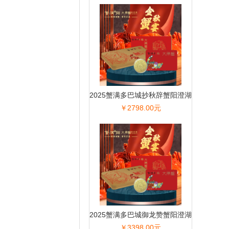
2025蟹满多巴城抄秋辞蟹阳澄湖
￥2798.00元
大闸蟹
2025蟹满多巴城御龙赞蟹阳澄湖
￥3398.00元