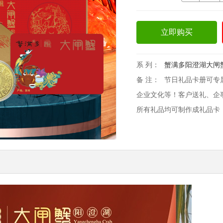
立即购买
系 列：
蟹满多阳澄湖大闸
备 注：
节日礼品卡册可专
企业文化等！客户送礼、企
所有礼品均可制作成礼品卡！欢