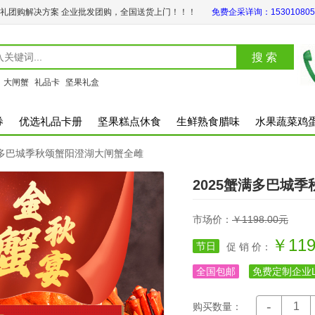
礼团购解决方案 企业批发团购，全国送货上门！！！
免费企采详询：153010805
：
大闸蟹
礼品卡
坚果礼盒
券
优选礼品卡册
坚果糕点休食
生鲜熟食腊味
水果蔬菜鸡
满多巴城季秋颂蟹阳澄湖大闸蟹全雌
2025蟹满多巴城
市场价：
￥1198.00元
￥119
节日
促 销 价：
全国包邮
免费定制企业L
-
购买数量：