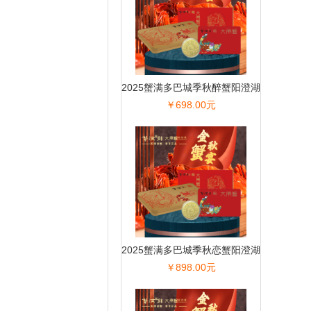
2025蟹满多巴城季秋醉蟹阳澄湖
￥698.00元
大闸蟹
2025蟹满多巴城季秋恋蟹阳澄湖
￥898.00元
大闸蟹