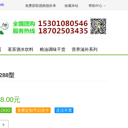
46
免费获取团购报价单
收藏本站
帮助中心
蛋
茗茶酒水饮料
粮油调味干货
营养滋补系列
88型
8.00元
OGO
免费定制节日贺卡
灵活开票
+