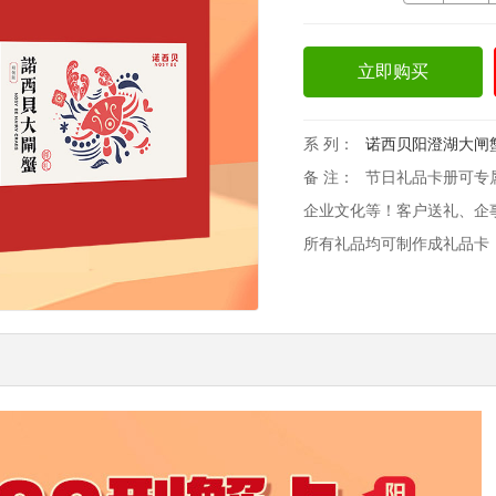
立即购买
系 列：
诺西贝阳澄湖大闸
备 注：
节日礼品卡册可专
企业文化等！客户送礼、企
所有礼品均可制作成礼品卡！欢