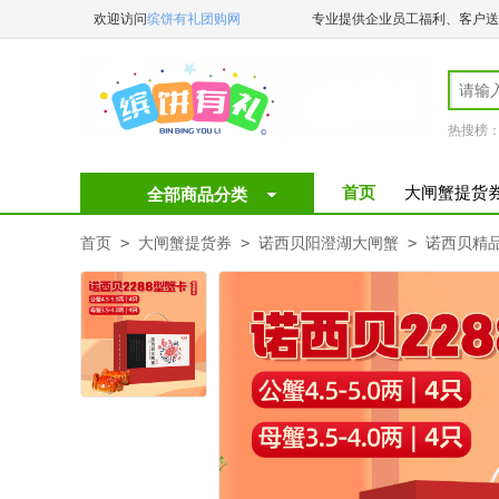
欢迎访问
缤饼有礼团购网
专业提供企业员工福利、客户送
️
热搜榜
首页
大闸蟹提货
全部商品分类
首页
>
大闸蟹提货券
>
诺西贝阳澄湖大闸蟹
>
诺西贝精品