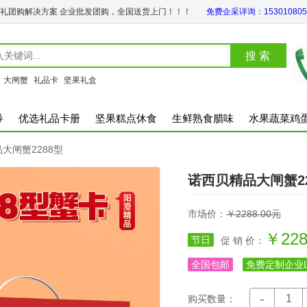
礼团购解决方案 企业批发团购，全国送货上门！！！
免费企采详询：153010805
：
大闸蟹
礼品卡
坚果礼盒
券
优选礼品卡册
坚果糕点休食
生鲜熟食腊味
水果蔬菜鸡
大闸蟹2288型
诺西贝精品大闸蟹22
市场价：
￥2288.00元
￥228
节日
促 销 价：
全国包邮
免费定制企业L
-
购买数量：