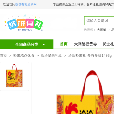
欢迎访问
缤饼有礼团购网
专业提供企业员工福利、客户送礼团购解决方
热搜榜：
大闸蟹
礼
首页
大闸蟹提货券
优选礼
全部商品分类
首页
>
坚果糕点休食
>
洽洽坚果礼盒
>
洽洽坚果礼-多籽多福1496g