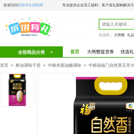
欢迎访问
缤饼有礼团购网
专业提供企业员工福利、客户送礼团购解决方
热搜榜：
大闸蟹
礼
首页
大闸蟹提货券
优选礼
全部商品分类
首页
>
粮油调味干货
>
中粮米面油糖调味
>
中粮福临门自然香五常大米