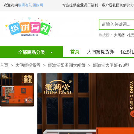
欢迎访问
缤饼有礼团购网
专业提供企业员工福利、客户送礼团购解决方
热搜榜：
大闸蟹
礼
首页
大闸蟹提货券
优选礼
全部商品分类
首页
>
大闸蟹提货券
>
蟹满堂阳澄湖大闸蟹
>
蟹满堂大闸蟹498型